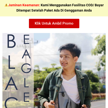
Skip
Jaminan Keamanan:
Kami Menggunakan Fasilitas COD/ Bayar
to
Ditempat Setelah Paket Ada Di Genggaman Anda
content
Klik Untuk Ambil Promo