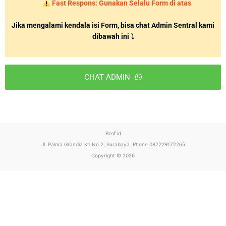
Fast Respons: Gunakan Selalu Form di atas
Jika mengalami kendala isi Form, bisa chat Admin Sentral kami
dibawah ini ⤵
CHAT ADMIN
T
h
i
Brof.id
s
Jl. Palma Grandia K1 No 2, Surabaya. Phone 082229172265
f
Copyright © 2026
i
e
l
d
s
h
o