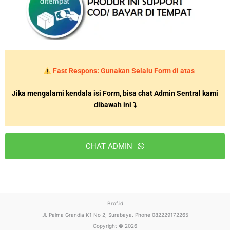
Fast Respons: Gunakan Selalu Form di atas
Jika mengalami kendala isi Form, bisa chat Admin Sentral kami
dibawah ini ⤵
CHAT ADMIN
T
h
i
Brof.id
s
Jl. Palma Grandia K1 No 2, Surabaya. Phone 082229172265
f
Copyright © 2026
i