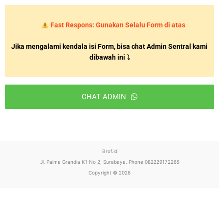
Fast Respons: Gunakan Selalu Form di atas
Jika mengalami kendala isi Form, bisa chat Admin Sentral kami
dibawah ini ⤵
CHAT ADMIN
T
h
i
Brof.id
s
Jl. Palma Grandia K1 No 2, Surabaya. Phone 082229172265
f
Copyright © 2026
i
e
l
d
s