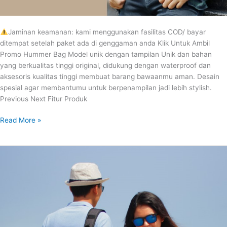
Jaminan keamanan: kami menggunakan fasilitas COD/ bayar
ditempat setelah paket ada di genggaman anda Klik Untuk Ambil
Promo Hummer Bag Model unik dengan tampilan Unik dan bahan
yang berkualitas tinggi original, didukung dengan waterproof dan
aksesoris kualitas tinggi membuat barang bawaanmu aman. Desain
spesial agar membantumu untuk berpenampilan jadi lebih stylish.
Previous Next Fitur Produk
Read More »
HUNTER
BAG
SELEMPANG