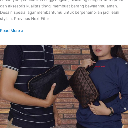
dan aksesoris kualitas tinggi membuat barang bawaanmu aman.
Desain spesial agar membantumu untuk berpenampilan jadi lebih
stylish. Previous Next Fitur
Read More »
ELVIES
HANDBAG