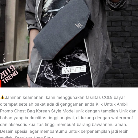
Jaminan keamanan: kami menggunakan fasilitas COD/ bayar
ditempat setelah paket ada di genggaman anda Klik Untuk Ambil
Promo Chest Bag Korean Style Model unik dengan tampilan Unik dan
bahan yang berkualitas tinggi original, didukung dengan waterproof
dan aksesoris kualitas tinggi membuat barang bawaanmu aman.
Desain spesial agar membantumu untuk berpenampilan jadi lebih
stylish. Previous Next Fitur